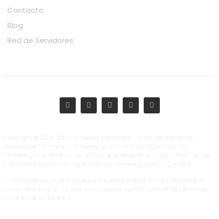
Contacto
Blog
Red de Servidores
Copyright © 2019-205 Zamworg Colombia. Todos los derechos
reservados. La marca Zamworg es una marca registrada de
Zamworg International, Ltd en COL. y otros países. El logo "And Fox" es
una marca comercial registrada de Zamworg.com, LLC en COL.
El uso de este sitio está sujeto a las condiciones de uso expresas. Al
utilizar este sitio, tú indicas que aceptas cumplir con estos Términos
universales de servicio.