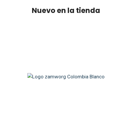
Nuevo en la tienda
Somos un proveedor de hosting web con la misión de
acompañar al éxito a todos en internet. Mejoramos de
forma constante la tecnología del servidor, proveemos
soporte profesional y simplificamos la creación de
sitios web.